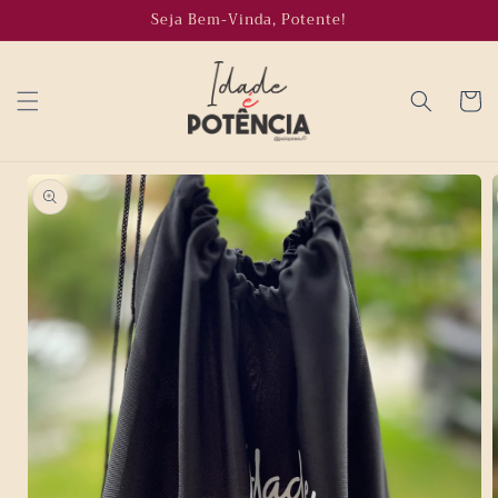
Pular
Seja Bem-Vinda, Potente!
para o
conteúdo
Carrinh
Pular para
as
informações
do produto