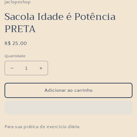
jaclopeshop
Sacola Idade é Potência
PRETA
Preço
R$ 25,00
normal
Quantidade
Diminuir
Aumentar
a
a
quantidade
quantidade
de
de
Adicionar ao carrinho
Sacola
Sacola
Idade
Idade
é
é
Potência
Potência
PRETA
PRETA
Para sua prática de exercício diária.